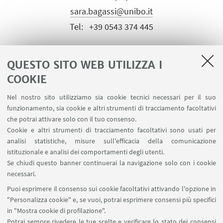
sara.bagassi@unibo.it
Tel:
+39 0543 374 445
QUESTO SITO WEB UTILIZZA I
COOKIE
Nel nostro sito utilizziamo sia cookie tecnici necessari per il suo
LINK UTILI
funzionamento, sia cookie e altri strumenti di tracciamento facoltativi
che potrai attivare solo con il tuo consenso.
Area riservata
Cookie e altri strumenti di tracciamento facoltativi sono usati per
Prenotazione auto e sale DIN
analisi statistiche, misure sull'efficacia della comunicazione
Prenotazione auto UNIBO
istituzionale e analisi dei comportamenti degli utenti.
Prenotazione auto Ingegneria
Se chiudi questo banner continuerai la navigazione solo con i cookie
necessari.
SEGUI UNIBO SU:
Puoi esprimere il consenso sui cookie facoltativi attivando l'opzione in
"Personalizza cookie" e, se vuoi, potrai esprimere consensi più specifici
in "Mostra cookie di profilazione".
Potrai sempre rivedere le tue scelte e verificare lo stato dei consensi