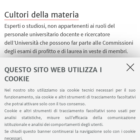
Cultori della materia
Esperti o studiosi, non appartenenti ai ruoli del
personale universitario docente e ricercatore
dell’Università che possono far parte alle Commissioni
degli esami di profitto e di laurea in veste di membri.
QUESTO SITO WEB UTILIZZA I
COOKIE
Nel nostro sito utilizziamo sia cookie tecnici necessari per il suo
LINK UTILI
funzionamento, sia cookie e altri strumenti di tracciamento facoltativi
che potrai attivare solo con il tuo consenso.
Area riservata
Cookie e altri strumenti di tracciamento facoltativi sono usati per
Prenotazione auto e sale DIN
analisi statistiche, misure sull'efficacia della comunicazione
Prenotazione auto UNIBO
istituzionale e analisi dei comportamenti degli utenti.
Prenotazione auto Ingegneria
Se chiudi questo banner continuerai la navigazione solo con i cookie
necessari.