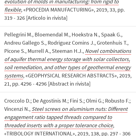
evolution of molds in manufacturing: from rigid to
flexible
, «PROCEDIA MANUFACTURING», 2019, 33, pp.
319 - 326 [Articolo in rivista]
Pellegrini M., Bloemendal M., Hoekstra N., Spaak G.,
Andreu Gallego S., Rodriguez Comins J., Grotenhuis T.,
Picone S., Murrell A., Steeman H.J.,
Novel combinations
of aquifer thermal energy storage with solar collectors,
soil remediation, and other types of geothermal energy
systems
, «GEOPHYSICAL RESEARCH ABSTRACTS», 2019,
21, pp. 4296 - 4296 [Abstract in rivista]
Croccolo D.; De Agostinis M.; Fini S.; Olmi G.; Robusto F.;
Vincenzi N.,
Steel screws on aluminium nuts: Different
engagement ratio tapped threads compared to
threaded inserts with a proper tolerance choice
,
«TRIBOLOGY INTERNATIONAL», 2019, 138, pp. 297 - 306