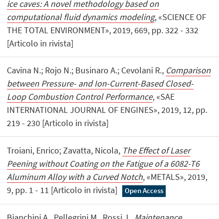
ice caves: A novel methodology based on
computational fluid dynamics modeling
, «SCIENCE OF
THE TOTAL ENVIRONMENT», 2019, 669, pp. 322 - 332
[Articolo in rivista]
Cavina N.; Rojo N.; Businaro A.; Cevolani R.,
Comparison
between Pressure- and Ion-Current-Based Closed-
Loop Combustion Control Performance
, «SAE
INTERNATIONAL JOURNAL OF ENGINES», 2019, 12, pp.
219 - 230 [Articolo in rivista]
Troiani, Enrico; Zavatta, Nicola,
The Effect of Laser
Peening without Coating on the Fatigue of a 6082-T6
Aluminum Alloy with a Curved Notch
, «METALS», 2019,
9, pp. 1 - 11 [Articolo in rivista]
Open Access
Bianchini A., Pellegrini M., Rossi J.,
Maintenance