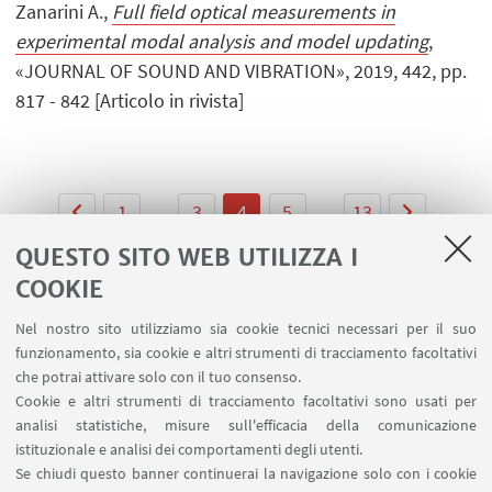
Zanarini A.,
Full field optical measurements in
experimental modal analysis and model updating
,
«JOURNAL OF SOUND AND VIBRATION», 2019, 442, pp.
817 - 842 [Articolo in rivista]
1
...
3
4
5
...
13
QUESTO SITO WEB UTILIZZA I
COOKIE
Nel nostro sito utilizziamo sia cookie tecnici necessari per il suo
LINK UTILI
funzionamento, sia cookie e altri strumenti di tracciamento facoltativi
che potrai attivare solo con il tuo consenso.
Area riservata
Cookie e altri strumenti di tracciamento facoltativi sono usati per
Prenotazione auto e sale DIN
analisi statistiche, misure sull'efficacia della comunicazione
Prenotazione auto UNIBO
istituzionale e analisi dei comportamenti degli utenti.
Prenotazione auto Ingegneria
Se chiudi questo banner continuerai la navigazione solo con i cookie