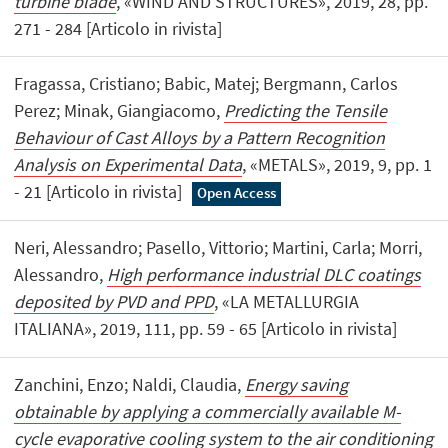
turbine blade
, «WIND AND STRUCTURES», 2019, 28, pp.
271 - 284 [Articolo in rivista]
Fragassa, Cristiano; Babic, Matej; Bergmann, Carlos
Perez; Minak, Giangiacomo,
Predicting the Tensile
Behaviour of Cast Alloys by a Pattern Recognition
Analysis on Experimental Data
, «METALS», 2019, 9, pp. 1
- 21 [Articolo in rivista]
Open Access
Neri, Alessandro; Pasello, Vittorio; Martini, Carla; Morri,
Alessandro,
High performance industrial DLC coatings
deposited by PVD and PPD
, «LA METALLURGIA
ITALIANA», 2019, 111, pp. 59 - 65 [Articolo in rivista]
Zanchini, Enzo; Naldi, Claudia,
Energy saving
obtainable by applying a commercially available M-
cycle evaporative cooling system to the air conditioning