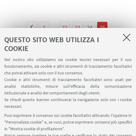
1
...
22
23
24
25
QUESTO SITO WEB UTILIZZA I
COOKIE
Nel nostro sito utilizziamo sia cookie tecnici necessari per il suo
LINK UTILI
funzionamento, sia cookie e altri strumenti di tracciamento facoltativi
che potrai attivare solo con il tuo consenso.
Area riservata
Cookie e altri strumenti di tracciamento facoltativi sono usati per
Prenotazione auto e sale DIN
analisi statistiche, misure sull'efficacia della comunicazione
Prenotazione auto UNIBO
istituzionale e analisi dei comportamenti degli utenti.
Prenotazione auto Ingegneria
Se chiudi questo banner continuerai la navigazione solo con i cookie
necessari.
SEGUI UNIBO SU:
Puoi esprimere il consenso sui cookie facoltativi attivando l'opzione in
"Personalizza cookie" e, se vuoi, potrai esprimere consensi più specifici
in "Mostra cookie di profilazione".
Potrai sempre rivedere le tue scelte e verificare lo stato dei consensi