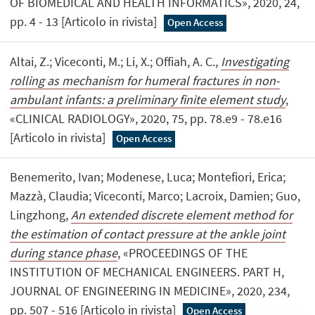
OF BIOMEDICAL AND HEALTH INFORMATICS», 2020, 24,
pp. 4 - 13 [Articolo in rivista]
Open Access
Altai, Z.; Viceconti, M.; Li, X.; Offiah, A. C.,
Investigating
rolling as mechanism for humeral fractures in non-
ambulant infants: a preliminary finite element study
,
«CLINICAL RADIOLOGY», 2020, 75, pp. 78.e9 - 78.e16
[Articolo in rivista]
Open Access
Benemerito, Ivan; Modenese, Luca; Montefiori, Erica;
Mazzà, Claudia; Viceconti, Marco; Lacroix, Damien; Guo,
Lingzhong,
An extended discrete element method for
the estimation of contact pressure at the ankle joint
during stance phase
, «PROCEEDINGS OF THE
INSTITUTION OF MECHANICAL ENGINEERS. PART H,
JOURNAL OF ENGINEERING IN MEDICINE», 2020, 234,
pp. 507 - 516 [Articolo in rivista]
Open Access