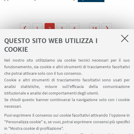
1
2
3
4
...
18
QUESTO SITO WEB UTILIZZA I
COOKIE
Nel nostro sito utilizziamo sia cookie tecnici necessari per il suo
LINK UTILI
funzionamento, sia cookie e altri strumenti di tracciamento facoltativi
che potrai attivare solo con il tuo consenso.
Area riservata
Cookie e altri strumenti di tracciamento facoltativi sono usati per
Prenotazione auto e sale DIN
analisi statistiche, misure sull'efficacia della comunicazione
Prenotazione auto UNIBO
istituzionale e analisi dei comportamenti degli utenti.
Prenotazione auto Ingegneria
Se chiudi questo banner continuerai la navigazione solo con i cookie
necessari.
SEGUI UNIBO SU:
Puoi esprimere il consenso sui cookie facoltativi attivando l'opzione in
"Personalizza cookie" e, se vuoi, potrai esprimere consensi più specifici
in "Mostra cookie di profilazione".