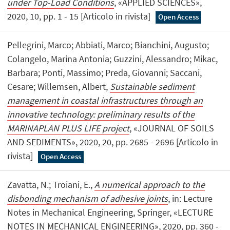
under Top-Load Conditions
, «APPLIED SCIENCES»,
2020, 10, pp. 1 - 15 [Articolo in rivista]
Open Access
Pellegrini, Marco; Abbiati, Marco; Bianchini, Augusto;
Colangelo, Marina Antonia; Guzzini, Alessandro; Mikac,
Barbara; Ponti, Massimo; Preda, Giovanni; Saccani,
Cesare; Willemsen, Albert,
Sustainable sediment
management in coastal infrastructures through an
innovative technology: preliminary results of the
MARINAPLAN PLUS LIFE project
, «JOURNAL OF SOILS
AND SEDIMENTS», 2020, 20, pp. 2685 - 2696 [Articolo in
rivista]
Open Access
Zavatta, N.; Troiani, E.,
A numerical approach to the
disbonding mechanism of adhesive joints
, in: Lecture
Notes in Mechanical Engineering, Springer, «LECTURE
NOTES IN MECHANICAL ENGINEERING», 2020, pp. 360 -