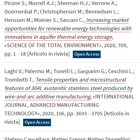
Picone S.; Murrell A.J.; Steeman H.J.; Verrone A.;
Doornenbal P.; Christophersen M.; Bennedsen L.;
Henssen M.; Moinier S.; Saccani C.,
Increasing market
opportunities for renewable energy technologies with
innovations in aquifer thermal energy storage
,
«SCIENCE OF THE TOTAL ENVIRONMENT», 2020, 709,
pp. 1 - 18 [Articolo in rivista]
Open Access
Laghi V.; Palermo M.; Tonelli L.; Gasparini G.; Ceschini L.;
Trombetti T.,
Tensile properties and microstructural
features of 304L austenitic stainless steel produced by
wire-and-arc additive manufacturing
, «INTERNATIONAL
JOURNAL, ADVANCED MANUFACTURING
TECHNOLOGY», 2020, 106, pp. 3693 - 3705 [Articolo in
rivista]
Open Access
Stefano Cancellara; Matteo Greppi; Matteo Dongellini;