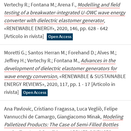
Vertechy R.; Fontana M.; Arena F.,
Modelling and field
testing of a breakwater-integrated U-OWC wave energy
converter with dielectric elastomer generator
,
«RENEWABLE ENERGY», 2020, 146, pp. 628 - 642
[Articolo in rivista]
Open Access
Moretti G.; Santos Herran M.; Forehand D.; Alves M.;
Jeffrey H.; Vertechy R.; Fontana M.,
Advances in the
development of dielectric elastomer generators for
wave energy conversion
, «RENEWABLE & SUSTAINABLE
ENERGY REVIEWS», 2020, 117, pp. 1 - 17 [Articolo in
rivista]
Open Access
Ana Pavlovic, Cristiano Fragassa, Luca Vegliò, Felipe
Vannucchi de Camargo, Giangiacomo Minak,
Modeling
Palletized Products: The Case of Semi-Filled Bottles