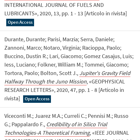
INTERNATIONAL JOURNAL OF FUELS AND
LUBRICANTS», 2020, 13, pp. 1 - 13 [Articolo in rivista]
Open Access
Durante, Durante; Parisi, Marzia; Serra, Daniele;
Zannoni, Marco; Notaro, Virginia; Racioppa, Paolo;
Buccino, Dustin R.; Lari, Giacomo; Gomez Casajus, Luis;
Iess, Luciano; Folkner, William M.; Tommei, Giacomo;
Tortora, Paolo; Bolton, Scott J.,
Jupiter's Gravity Field
Halfway Through the Juno Mission
, «GEOPHYSICAL
RESEARCH LETTERS», 2020, 47, pp. 1 - 8 [Articolo in
rivista]
Open Access
Viceconti M.; Juarez M.A.; Curreli C.; Pennisi M.; Russo
G.; Pappalardo F.,
Credibility of in Silico Trial
Technologies-A Theoretical Framing
, «IEEE JOURNAL