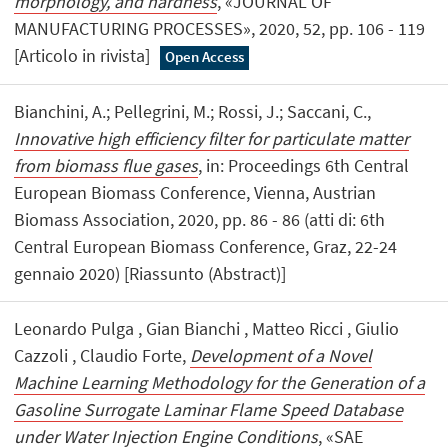
morphology, and hardness
, «JOURNAL OF
MANUFACTURING PROCESSES», 2020, 52, pp. 106 - 119
[Articolo in rivista]
Open Access
Bianchini, A.; Pellegrini, M.; Rossi, J.; Saccani, C.,
Innovative high efficiency filter for particulate matter
from biomass flue gases
, in: Proceedings 6th Central
European Biomass Conference, Vienna, Austrian
Biomass Association, 2020, pp. 86 - 86 (atti di: 6th
Central European Biomass Conference, Graz, 22-24
gennaio 2020) [Riassunto (Abstract)]
Leonardo Pulga , Gian Bianchi , Matteo Ricci , Giulio
Cazzoli , Claudio Forte,
Development of a Novel
Machine Learning Methodology for the Generation of a
Gasoline Surrogate Laminar Flame Speed Database
under Water Injection Engine Conditions
, «SAE