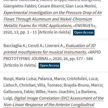
Giampietro Fabbri; Cesare Biserni; Gian Luca Morini,
Experimental Investigation on the Pressure Drop of Air
Flows Through Aluminum and Nickel-Chromium
Metallic Foams for HVAC Applications
, «ENERGIES»,
2020, 13, pp. 1 - 11 [Articolo in rivista]
Open Access
Bacciaglia A.; Ceruti A.; Liverani A.,
Evaluation of 3D
printed mouthpieces for musical instruments
, «RAPID
PROTOTYPING JOURNAL», 2020, 26, pp. 577 - 584
[Articolo in rivista]
Open Access
Ruspi, Maria Luisa; Palanca, Marco; Cristofolini, Luca;
Liebsch, Christian; Villa, Tomaso; Brayda-Bruno, Marco;
Galbusera, Fabio; Wilke, Hans-Joachim; La Barbera,
Luigi,
Digital Image Correlation (DIC) Assessment of the
Non-Linear Response of the Anterior Longitudinal