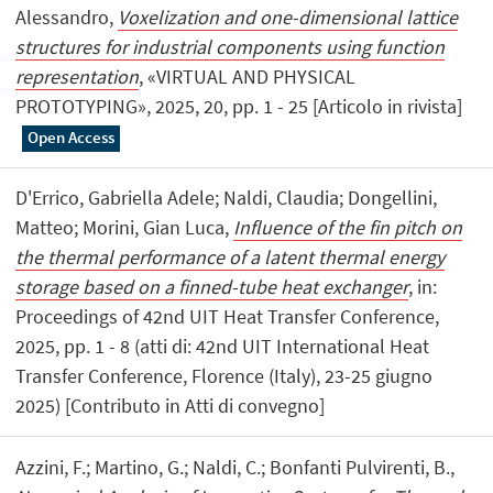
Alessandro,
Voxelization and one-dimensional lattice
structures for industrial components using function
representation
, «VIRTUAL AND PHYSICAL
PROTOTYPING», 2025, 20, pp. 1 - 25 [Articolo in rivista]
Open Access
D'Errico, Gabriella Adele; Naldi, Claudia; Dongellini,
Matteo; Morini, Gian Luca,
Influence of the fin pitch on
the thermal performance of a latent thermal energy
storage based on a finned-tube heat exchanger
, in:
Proceedings of 42nd UIT Heat Transfer Conference,
2025, pp. 1 - 8 (atti di: 42nd UIT International Heat
Transfer Conference, Florence (Italy), 23-25 giugno
2025) [Contributo in Atti di convegno]
Azzini, F.; Martino, G.; Naldi, C.; Bonfanti Pulvirenti, B.,