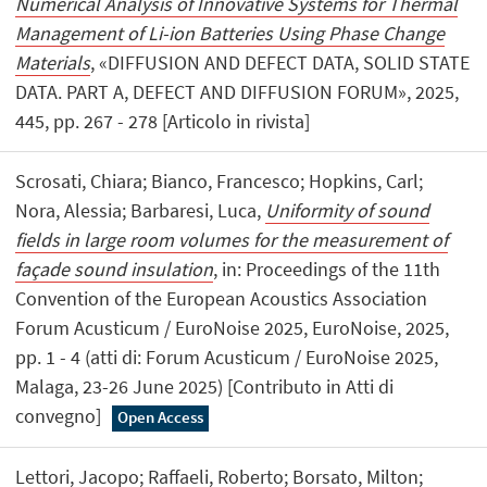
Numerical Analysis of Innovative Systems for Thermal
Management of Li-ion Batteries Using Phase Change
Materials
, «DIFFUSION AND DEFECT DATA, SOLID STATE
DATA. PART A, DEFECT AND DIFFUSION FORUM», 2025,
445, pp. 267 - 278 [Articolo in rivista]
Scrosati, Chiara; Bianco, Francesco; Hopkins, Carl;
Nora, Alessia; Barbaresi, Luca,
Uniformity of sound
fields in large room volumes for the measurement of
façade sound insulation
, in: Proceedings of the 11th
Convention of the European Acoustics Association
Forum Acusticum / EuroNoise 2025, EuroNoise, 2025,
pp. 1 - 4 (atti di: Forum Acusticum / EuroNoise 2025,
Malaga, 23-26 June 2025) [Contributo in Atti di
convegno]
Open Access
Lettori, Jacopo; Raffaeli, Roberto; Borsato, Milton;