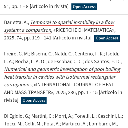
91, pp. 1 - 8 [Articolo in rivista]
Open Access
Barletta, A.,
Temporal to spatial instability in a flow
system: a comparison
, «RICERCHE DI MATEMATICA»,
2025, 74, pp. 119 - 141 [Articolo in rivista]
Open Access
Freire, G. M.; Biserni, C.; Naldi, C.; Centeno, F. R.; Isoldi,
L. A.; Rocha, L. A. O.; de Escobar, C. C.; dos Santos, E. D.,
Numerical and geometric investigation of pool boiling
heat transfer in cavities with isothermal rectangular
corrugations
, «INTERNATIONAL JOURNAL OF HEAT
AND MASS TRANSFER», 2025, 236, pp. 1 - 15 [Articolo in
rivista]
Open Access
Di Egidio, G.; Martini, C.; Morri, A.; Tonelli, L.; Ceschini, L.;
Tocci, M.; Gelfi, M.; Pola, A.; Martucci, A.; Lombardi, M.,