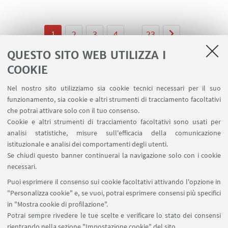
1
2
3
4
...
23
QUESTO SITO WEB UTILIZZA I
COOKIE
Nel nostro sito utilizziamo sia cookie tecnici necessari per il suo
LINK UTILI
funzionamento, sia cookie e altri strumenti di tracciamento facoltativi
che potrai attivare solo con il tuo consenso.
Area riservata
Cookie e altri strumenti di tracciamento facoltativi sono usati per
Prenotazione auto e sale DIN
analisi statistiche, misure sull'efficacia della comunicazione
Prenotazione auto UNIBO
istituzionale e analisi dei comportamenti degli utenti.
Prenotazione auto Ingegneria
Se chiudi questo banner continuerai la navigazione solo con i cookie
necessari.
SEGUI UNIBO SU:
Puoi esprimere il consenso sui cookie facoltativi attivando l'opzione in
"Personalizza cookie" e, se vuoi, potrai esprimere consensi più specifici
in "Mostra cookie di profilazione".
Potrai sempre rivedere le tue scelte e verificare lo stato dei consensi
rientrando nella sezione "Impostazione cookie" del sito.
APP: