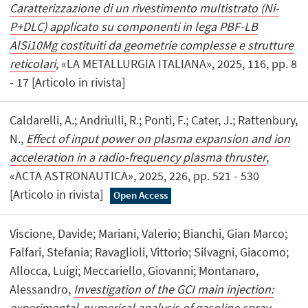
Caratterizzazione di un rivestimento multistrato (Ni-
P+DLC) applicato su componenti in lega PBF-LB
AlSi10Mg costituiti da geometrie complesse e strutture
reticolari
, «LA METALLURGIA ITALIANA», 2025, 116, pp. 8
- 17 [Articolo in rivista]
Caldarelli, A.; Andriulli, R.; Ponti, F.; Cater, J.; Rattenbury,
N.,
Effect of input power on plasma expansion and ion
acceleration in a radio-frequency plasma thruster
,
«ACTA ASTRONAUTICA», 2025, 226, pp. 521 - 530
[Articolo in rivista]
Open Access
Viscione, Davide; Mariani, Valerio; Bianchi, Gian Marco;
Falfari, Stefania; Ravaglioli, Vittorio; Silvagni, Giacomo;
Allocca, Luigi; Meccariello, Giovanni; Montanaro,
Alessandro,
Investigation of the GCI main injection:
experimental-numerical analysis of gasoline spray