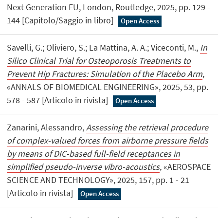
Next Generation EU, London, Routledge, 2025, pp. 129 -
144 [Capitolo/Saggio in libro]
Open Access
Savelli, G.; Oliviero, S.; La Mattina, A. A.; Viceconti, M.,
In
Silico Clinical Trial for Osteoporosis Treatments to
Prevent Hip Fractures: Simulation of the Placebo Arm
,
«ANNALS OF BIOMEDICAL ENGINEERING», 2025, 53, pp.
578 - 587 [Articolo in rivista]
Open Access
Zanarini, Alessandro,
Assessing the retrieval procedure
of complex-valued forces from airborne pressure fields
by means of DIC-based full-field receptances in
simplified pseudo-inverse vibro-acoustics
, «AEROSPACE
SCIENCE AND TECHNOLOGY», 2025, 157, pp. 1 - 21
[Articolo in rivista]
Open Access