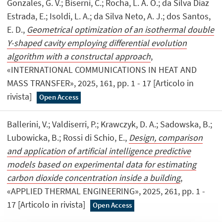
Gonzales, G. V.; Biserni, C.; Rocha, L. A. O.; da Silva Diaz
Estrada, E.; Isoldi, L. A.; da Silva Neto, A. J.; dos Santos,
E. D.,
Geometrical optimization of an isothermal double
Y-shaped cavity employing differential evolution
algorithm with a constructal approach
,
«INTERNATIONAL COMMUNICATIONS IN HEAT AND
MASS TRANSFER», 2025, 161, pp. 1 - 17 [Articolo in
rivista]
Open Access
Ballerini, V.; Valdiserri, P.; Krawczyk, D. A.; Sadowska, B.;
Lubowicka, B.; Rossi di Schio, E.,
Design, comparison
and application of artificial intelligence predictive
models based on experimental data for estimating
carbon dioxide concentration inside a building
,
«APPLIED THERMAL ENGINEERING», 2025, 261, pp. 1 -
17 [Articolo in rivista]
Open Access