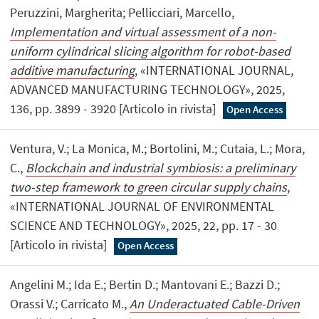
Peruzzini, Margherita; Pellicciari, Marcello,
Implementation and virtual assessment of a non-
uniform cylindrical slicing algorithm for robot-based
additive manufacturing
, «INTERNATIONAL JOURNAL,
ADVANCED MANUFACTURING TECHNOLOGY», 2025,
136, pp. 3899 - 3920 [Articolo in rivista]
Open Access
Ventura, V.; La Monica, M.; Bortolini, M.; Cutaia, L.; Mora,
C.,
Blockchain and industrial symbiosis: a preliminary
two-step framework to green circular supply chains
,
«INTERNATIONAL JOURNAL OF ENVIRONMENTAL
SCIENCE AND TECHNOLOGY», 2025, 22, pp. 17 - 30
[Articolo in rivista]
Open Access
Angelini M.; Ida E.; Bertin D.; Mantovani E.; Bazzi D.;
Orassi V.; Carricato M.,
An Underactuated Cable-Driven