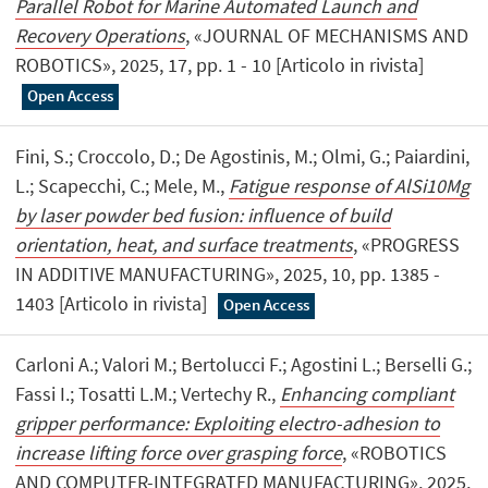
Parallel Robot for Marine Automated Launch and
Recovery Operations
, «JOURNAL OF MECHANISMS AND
ROBOTICS», 2025, 17, pp. 1 - 10 [Articolo in rivista]
Open Access
Fini, S.; Croccolo, D.; De Agostinis, M.; Olmi, G.; Paiardini,
L.; Scapecchi, C.; Mele, M.,
Fatigue response of AlSi10Mg
by laser powder bed fusion: influence of build
orientation, heat, and surface treatments
, «PROGRESS
IN ADDITIVE MANUFACTURING», 2025, 10, pp. 1385 -
1403 [Articolo in rivista]
Open Access
Carloni A.; Valori M.; Bertolucci F.; Agostini L.; Berselli G.;
Fassi I.; Tosatti L.M.; Vertechy R.,
Enhancing compliant
gripper performance: Exploiting electro-adhesion to
increase lifting force over grasping force
, «ROBOTICS
AND COMPUTER-INTEGRATED MANUFACTURING», 2025,