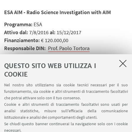
ESA AIM - Radio Science Investigation with AIM
Programma:
ESA
Attivo dal:
7/8/2016
al:
15/12/2017
Finanziamento:
€ 120.000,00
Responsabile DIN:
Prof. Paolo Tortora
QUESTO SITO WEB UTILIZZA I
COOKIE
Nel nostro sito utilizziamo sia cookie tecnici necessari per il suo
LINK UTILI
funzionamento, sia cookie e altri strumenti di tracciamento facoltativi
che potrai attivare solo con il tuo consenso.
Area riservata
Cookie e altri strumenti di tracciamento facoltativi sono usati per
Prenotazione auto e sale DIN
analisi statistiche, misure sull'efficacia della comunicazione
Prenotazione auto UNIBO
istituzionale e analisi dei comportamenti degli utenti.
Prenotazione auto Ingegneria
Se chiudi questo banner continuerai la navigazione solo con i cookie
necessari.