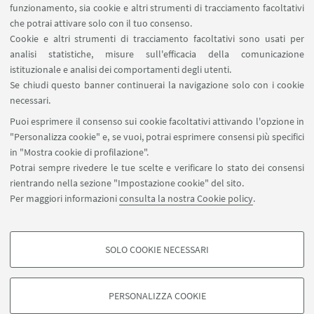
funzionamento, sia cookie e altri strumenti di tracciamento facoltativi
che potrai attivare solo con il tuo consenso.
Area riservata
Cookie e altri strumenti di tracciamento facoltativi sono usati per
Prenotazione auto e sale DIN
analisi statistiche, misure sull'efficacia della comunicazione
Prenotazione auto UNIBO
istituzionale e analisi dei comportamenti degli utenti.
Prenotazione auto Ingegneria
Se chiudi questo banner continuerai la navigazione solo con i cookie
necessari.
SEGUI UNIBO SU:
Puoi esprimere il consenso sui cookie facoltativi attivando l'opzione in
"Personalizza cookie" e, se vuoi, potrai esprimere consensi più specifici
in "Mostra cookie di profilazione".
Potrai sempre rivedere le tue scelte e verificare lo stato dei consensi
rientrando nella sezione "Impostazione cookie" del sito.
APP:
Per maggiori informazioni
consulta la nostra Cookie policy
.
SOLO COOKIE NECESSARI
COOKIE DI PROFILAZIONE - FACOLTATIVI
©Copyright 2026 - ALMA MATER STUDIORUM - Università di
Si tratta di cookie utilizzati per analizzare le caratteristiche della navigazione
Bologna - Via Zamboni, 33 - 40126 Bologna - PI: 01131710376 - CF:
PERSONALIZZA COOKIE
degli utenti, creare profili in base al loro comportamento sul sito, per analisi
80007010376