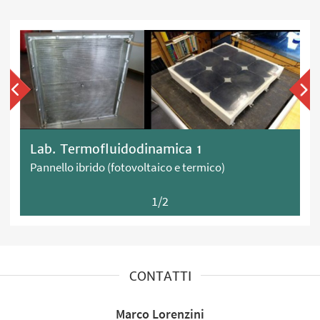
Lab. Termofluidodinamica 1
Pannello ibrido (fotovoltaico e termico)
1/2
CONTATTI
Marco Lorenzini