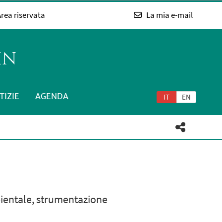
rea riservata
La mia e-mail
IN
TIZIE
AGENDA
IT
EN
bientale, strumentazione