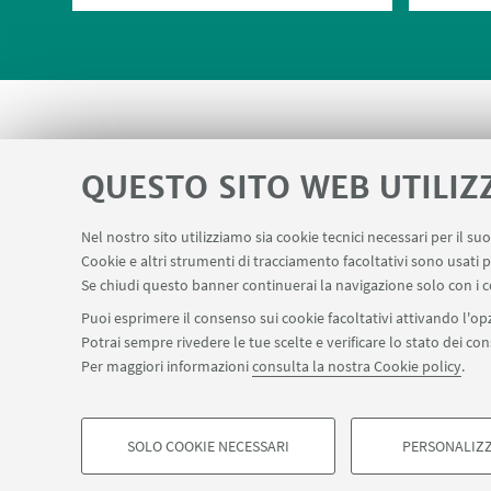
QUESTO SITO WEB UTILIZ
Nel nostro sito utilizziamo sia cookie tecnici necessari per il s
Area riservata
Prenotazione auto e sa
Cookie e altri strumenti di tracciamento facoltativi sono usati p
LINK UTILI
Se chiudi questo banner continuerai la navigazione solo con i c
Puoi esprimere il consenso sui cookie facoltativi attivando l'opz
Potrai sempre rivedere le tue scelte e verificare lo stato dei c
Per maggiori informazioni
consulta la nostra Cookie policy
.
©Copyright 2026 - ALMA MATER STUDIORUM - Università di Bologn
Privacy
Note legali
Informazioni sul sito e accessibilità
Imp
SOLO COOKIE NECESSARI
PERSONALIZZ
COOKIE DI PROFILAZIONE - FACOLTATIVI