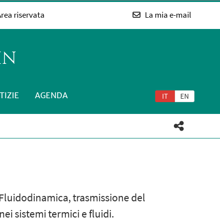
rea riservata
La mia e-mail
IN
TIZIE
AGENDA
IT
EN
. Fluidodinamica, trasmissione del
i sistemi termici e fluidi.