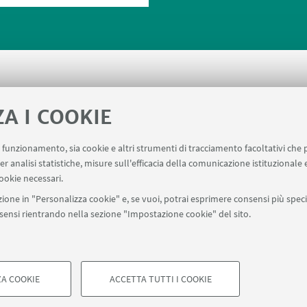
ZA I COOKIE
uo funzionamento, sia cookie e altri strumenti di tracciamento facoltativi che 
le DIN
Prenotazione auto UNIBO
Prenotazione auto
er analisi statistiche, misure sull'efficacia della comunicazione istituzionale
ookie necessari.
ione in "Personalizza cookie" e, se vuoi, potrai esprimere consensi più specif
onsensi rientrando nella sezione "Impostazione cookie" del sito.
SEGUI UNIBO SU:
a - Via Zamboni, 33 - 40126 Bologna - PI: 01131710376 - CF: 800070103
ostazioni Cookie
A COOKIE
ACCETTA TUTTI I COOKIE
COOKIE TECNICI - NECESSAR