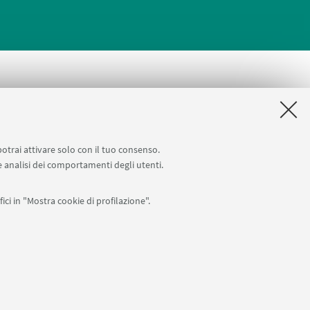
potrai attivare solo con il tuo consenso.
 Ingegneria
 e analisi dei comportamenti degli utenti.
ici in "Mostra cookie di profilazione".
APP:
76
I