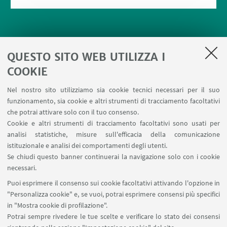
QUESTO SITO WEB UTILIZZA I
COOKIE
Nel nostro sito utilizziamo sia cookie tecnici necessari per il suo
LINK UTILI
funzionamento, sia cookie e altri strumenti di tracciamento facoltativi
che potrai attivare solo con il tuo consenso.
Area riservata
Cookie e altri strumenti di tracciamento facoltativi sono usati per
Prenotazione auto e sale DIN
analisi statistiche, misure sull'efficacia della comunicazione
Prenotazione auto UNIBO
istituzionale e analisi dei comportamenti degli utenti.
Prenotazione auto Ingegneria
Se chiudi questo banner continuerai la navigazione solo con i cookie
necessari.
SEGUI UNIBO SU:
Puoi esprimere il consenso sui cookie facoltativi attivando l'opzione in
"Personalizza cookie" e, se vuoi, potrai esprimere consensi più specifici
in "Mostra cookie di profilazione".
Potrai sempre rivedere le tue scelte e verificare lo stato dei consensi