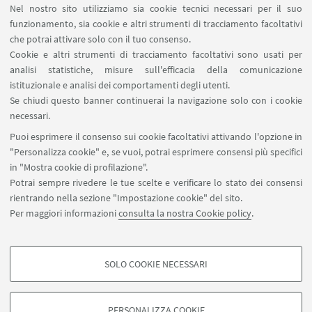
Nel nostro sito utilizziamo sia cookie tecnici necessari per il suo
LINK UTILI
funzionamento, sia cookie e altri strumenti di tracciamento facoltativi
che potrai attivare solo con il tuo consenso.
Area riservata
Cookie e altri strumenti di tracciamento facoltativi sono usati per
Prenotazione auto e sale DIN
analisi statistiche, misure sull'efficacia della comunicazione
Prenotazione auto UNIBO
istituzionale e analisi dei comportamenti degli utenti.
Prenotazione auto Ingegneria
Se chiudi questo banner continuerai la navigazione solo con i cookie
necessari.
SEGUI UNIBO SU:
Puoi esprimere il consenso sui cookie facoltativi attivando l'opzione in
"Personalizza cookie" e, se vuoi, potrai esprimere consensi più specifici
in "Mostra cookie di profilazione".
Potrai sempre rivedere le tue scelte e verificare lo stato dei consensi
rientrando nella sezione "Impostazione cookie" del sito.
APP:
Per maggiori informazioni
consulta la nostra Cookie policy
.
SOLO COOKIE NECESSARI
COOKIE DI PROFILAZIONE - FACOLTATIVI
©Copyright 2026 - ALMA MATER STUDIORUM - Università di
Si tratta di cookie utilizzati per analizzare le caratteristiche della navigazione
Bologna - Via Zamboni, 33 - 40126 Bologna - PI: 01131710376 - CF:
PERSONALIZZA COOKIE