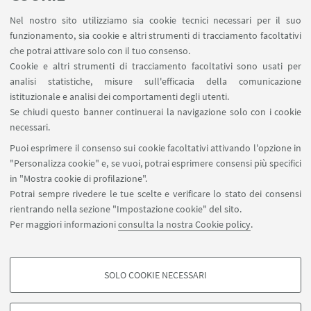
Nel nostro sito utilizziamo sia cookie tecnici necessari per il suo
LINK UTILI
funzionamento, sia cookie e altri strumenti di tracciamento facoltativi
che potrai attivare solo con il tuo consenso.
Area riservata
Cookie e altri strumenti di tracciamento facoltativi sono usati per
Prenotazione auto e sale DIN
analisi statistiche, misure sull'efficacia della comunicazione
Prenotazione auto UNIBO
istituzionale e analisi dei comportamenti degli utenti.
Prenotazione auto Ingegneria
Se chiudi questo banner continuerai la navigazione solo con i cookie
necessari.
SEGUI UNIBO SU:
Puoi esprimere il consenso sui cookie facoltativi attivando l'opzione in
"Personalizza cookie" e, se vuoi, potrai esprimere consensi più specifici
in "Mostra cookie di profilazione".
Potrai sempre rivedere le tue scelte e verificare lo stato dei consensi
rientrando nella sezione "Impostazione cookie" del sito.
APP:
Per maggiori informazioni
consulta la nostra Cookie policy
.
SOLO COOKIE NECESSARI
COOKIE DI PROFILAZIONE - FACOLTATIVI
©Copyright 2026 - ALMA MATER STUDIORUM - Università di