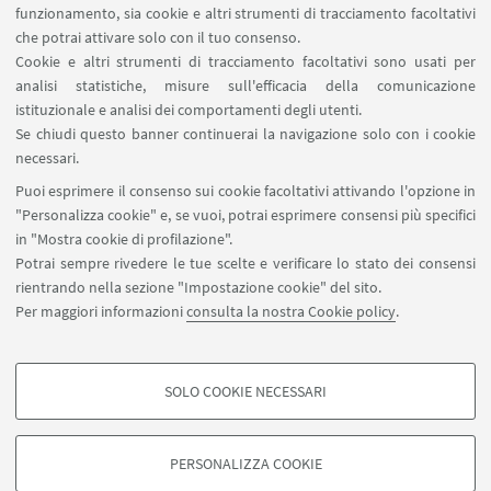
LINK UTILI
funzionamento, sia cookie e altri strumenti di tracciamento facoltativi
che potrai attivare solo con il tuo consenso.
Area riservata
Cookie e altri strumenti di tracciamento facoltativi sono usati per
Prenotazione auto e sale DIN
analisi statistiche, misure sull'efficacia della comunicazione
Prenotazione auto UNIBO
istituzionale e analisi dei comportamenti degli utenti.
Prenotazione auto Ingegneria
Se chiudi questo banner continuerai la navigazione solo con i cookie
necessari.
SEGUI UNIBO SU:
Puoi esprimere il consenso sui cookie facoltativi attivando l'opzione in
"Personalizza cookie" e, se vuoi, potrai esprimere consensi più specifici
in "Mostra cookie di profilazione".
Potrai sempre rivedere le tue scelte e verificare lo stato dei consensi
rientrando nella sezione "Impostazione cookie" del sito.
APP:
Per maggiori informazioni
consulta la nostra Cookie policy
.
SOLO COOKIE NECESSARI
COOKIE DI PROFILAZIONE - FACOLTATIVI
©Copyright 2026 - ALMA MATER STUDIORUM - Università di
Si tratta di cookie utilizzati per analizzare le caratteristiche della navigazione
Bologna - Via Zamboni, 33 - 40126 Bologna - PI: 01131710376 - CF:
PERSONALIZZA COOKIE
degli utenti, creare profili in base al loro comportamento sul sito, per analisi
80007010376