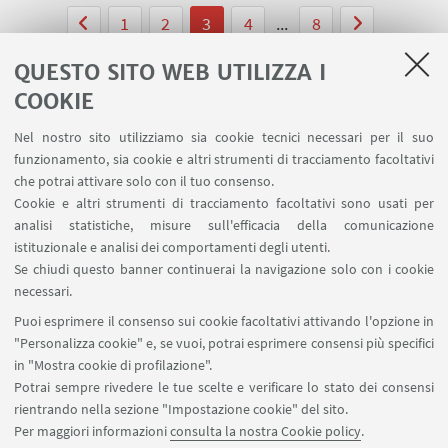
1
2
3
4
...
8
QUESTO SITO WEB UTILIZZA I
COOKIE
Nel nostro sito utilizziamo sia cookie tecnici necessari per il suo
LINK UTILI
funzionamento, sia cookie e altri strumenti di tracciamento facoltativi
che potrai attivare solo con il tuo consenso.
Area riservata
Cookie e altri strumenti di tracciamento facoltativi sono usati per
Prenotazione auto e sale DIN
analisi statistiche, misure sull'efficacia della comunicazione
Prenotazione auto UNIBO
istituzionale e analisi dei comportamenti degli utenti.
Prenotazione auto Ingegneria
Se chiudi questo banner continuerai la navigazione solo con i cookie
necessari.
SEGUI UNIBO SU:
Puoi esprimere il consenso sui cookie facoltativi attivando l'opzione in
"Personalizza cookie" e, se vuoi, potrai esprimere consensi più specifici
in "Mostra cookie di profilazione".
Potrai sempre rivedere le tue scelte e verificare lo stato dei consensi
rientrando nella sezione "Impostazione cookie" del sito.
APP:
Per maggiori informazioni
consulta la nostra Cookie policy
.